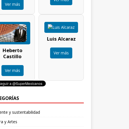
Ver más
Luis Alcaraz
Heberto
Ver más
Castillo
Ver más
EGORÍAS
nte y sustentabilidad
ra y Artes