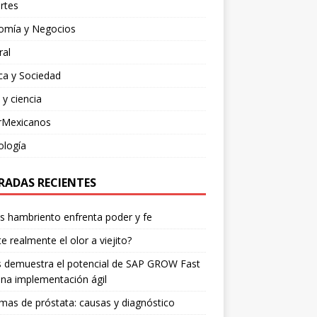
rtes
omía y Negocios
ral
ica y Sociedad
 y ciencia
rMexicanos
ología
RADAS RECIENTES
os hambriento enfrenta poder y fe
te realmente el olor a viejito?
is demuestra el potencial de SAP GROW Fast
na implementación ágil
mas de próstata: causas y diagnóstico