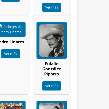
Ver más
edro Linares
Ver más
Eulalio
González
Piporro
Ver más