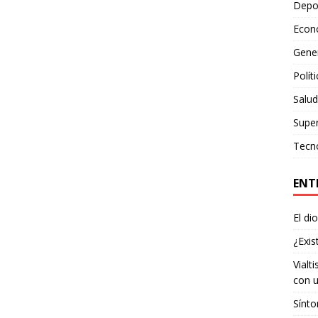
Depo
Econ
Gene
Polít
Salud
Supe
Tecn
ENT
El di
¿Exis
Vialt
con u
Sínto