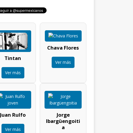
Chava Flores
Tintan
Ver más
Ver más
Juan Rulfo
Jorge
Ibargüengoiti
a
Ver más