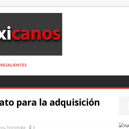
RESALIENTES
to para la adquisición
ios
,
Tecnología
0