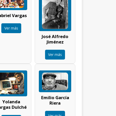
briel Vargas
Ver más
José Alfredo
Jiménez
Ver más
Emilio García
Yolanda
Riera
argas Dulché
Ver más