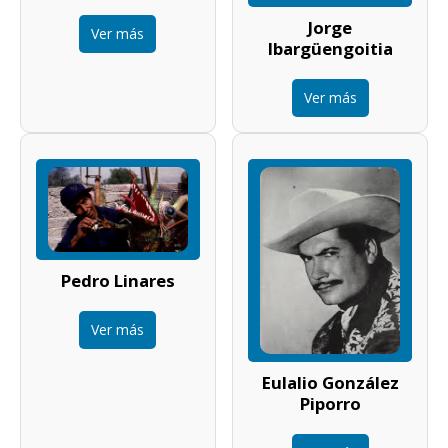
Jorge
Ver más
Ibargüengoitia
Ver más
Pedro Linares
Ver más
Eulalio González
Piporro