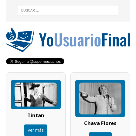
Tintan
Chava Flores
Ver más