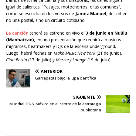
barrios de América Latina y sus diásporas, las calles siguen
igual de calientes. “Pasajes, motochorros, ollas comunes”,
como se escucha en los versos de
Jamez Manuel
, describen
no una postal, sino un circuito cotidiano.
La canción
tendrá su estreno en vivo el
3 de junio en NuBlu
(Manhattan)
, en una presentación que reunirá a músicos
migrantes, beatmakers y DJs de la escena underground.
Luego, habrá fechas en
Make Music New York
(21 de junio),
Club Berlin
(17 de julio) y
Mercury Lounge
(19 de julio).
ANTERIOR
Garrapatas bajo la lupa científica
SIGUIENTE
Mundial 2026: México en el centro de la estrategia
publicitaria