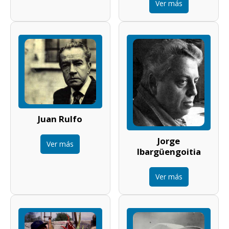
Ver más
Juan Rulfo
Jorge
Ver más
Ibargüengoitia
Ver más