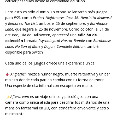
causar pesadillas desde la comodidad del sillón.
Pero esto es sólo el inicio. En otoño se lanzarán más juegos
para
PS5
, como
Project Nightmares Case 36: Henrietta Kedward
y
Remorse: The List
, ambos el 26 de septiembre, y
Burnhouse
Lane
, que llegará el 25 de noviembre. Como colofón, el 31 de
octubre, Día de Halloween, aparecerá una
edición de
colección
llamada
Psychological Horror Bundle
con
Burnhouse
Lane
,
No Son of Mine
y
Dagon: Complete Edition
, también
disponible para Switch.
Cada uno de los juegos ofrece una experiencia única:
Anglerfish
mezcla humor negro, muerte reiterativa y un bar
maldito donde cada partida cambia con tu forma de morir.
Una especie de cita infernal con escopeta en mano.
Afterdream
es un viaje onírico y psicológico con una
cámara como única aliada para descifrar los misterios de una
mansión fantasmal en 2D, con atmósfera envolvente y estilo
minimalista.