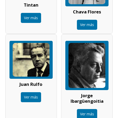
Tintan
Chava Flores
Ver más
Ver más
Juan Rulfo
Jorge
Ver más
Ibargüengoitia
Ver más