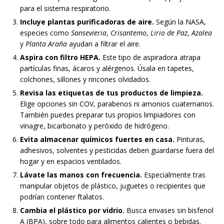
para el sistema respiratorio.
Incluye plantas purificadoras de aire.
Según la NASA,
especies como
Sansevieria
,
Crisantemo
,
Lirio de Paz
,
Azalea
y
Planta Araña
ayudan a filtrar el aire.
Aspira con filtro HEPA.
Este tipo de aspiradora atrapa
partículas finas, ácaros y alérgenos. Úsala en tapetes,
colchones, sillones y rincones olvidados.
Revisa las etiquetas de tus productos de limpieza.
Elige opciones sin COV, parabenos ni amonios cuaternarios.
También puedes preparar tus propios limpiadores con
vinagre, bicarbonato y peróxido de hidrógeno.
Evita almacenar químicos fuertes en casa.
Pinturas,
adhesivos, solventes y pesticidas deben guardarse fuera del
hogar y en espacios ventilados.
Lávate las manos con frecuencia.
Especialmente tras
manipular objetos de plástico, juguetes o recipientes que
podrían contener ftalatos.
Cambia el plástico por vidrio.
Busca envases sin bisfenol
A (BPA), sobre todo para alimentos calientes o bebidas.