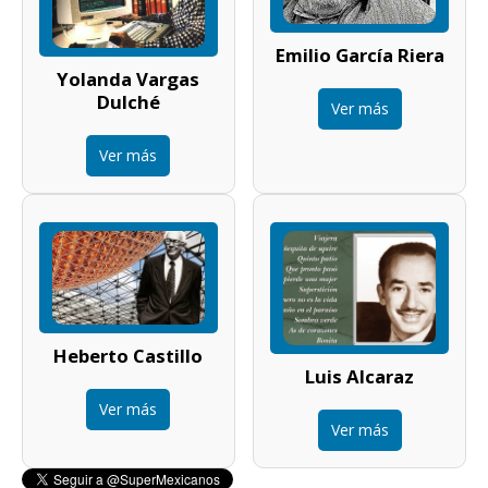
Emilio García Riera
Yolanda Vargas
Dulché
Ver más
Ver más
Heberto Castillo
Luis Alcaraz
Ver más
Ver más