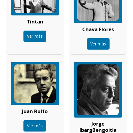
Tintan
Chava Flores
Ver más
Ver más
Juan Rulfo
Jorge
Ver más
Ibargüengoitia