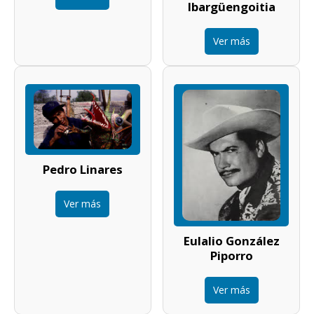
Ibargüengoitia
Ver más
Pedro Linares
Ver más
Eulalio González
Piporro
Ver más