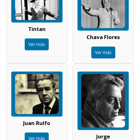
Tintan
Chava Flores
Ver más
Ver más
Juan Rulfo
Jorge
Ver más