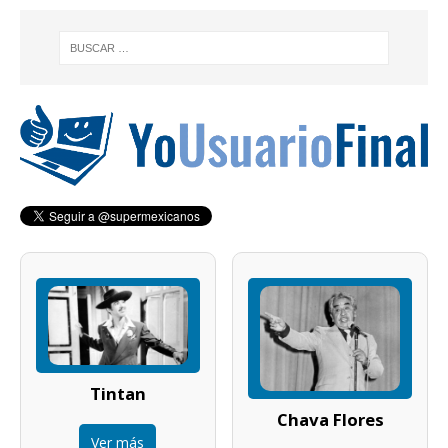
Tintan
Chava Flores
Ver más