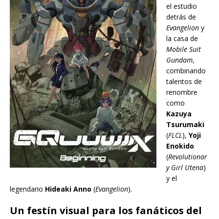
el estudio
detrás de
Evangelion
y
la casa de
Mobile Suit
Gundam
,
combinando
talentos de
renombre
como
Kazuya
Tsurumaki
(
FLCL
),
Yoji
Enokido
(
Revolutionar
y Girl Utena
)
y el
legendario
Hideaki Anno
(
Evangelion
).
Un festín visual para los fanáticos del