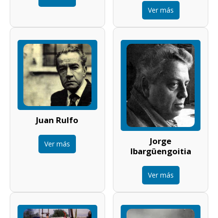
Ver más
Juan Rulfo
Jorge
Ver más
Ibargüengoitia
Ver más