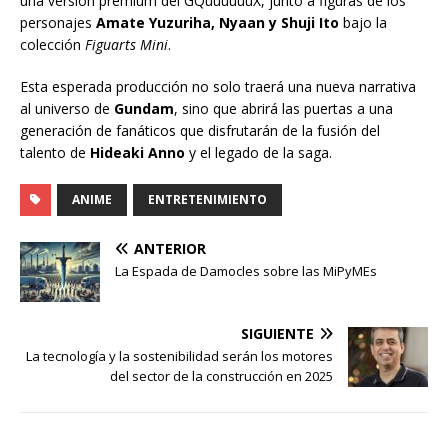
una versión premium del GQuuuuuuX, junto a figuras de los
personajes
Amate Yuzuriha, Nyaan y Shuji Ito
bajo la
colección
Figuarts Mini
.
Esta esperada producción no solo traerá una nueva narrativa
al universo de
Gundam
, sino que abrirá las puertas a una
generación de fanáticos que disfrutarán de la fusión del
talento de
Hideaki Anno
y el legado de la saga.
ANIME
ENTRETENIMIENTO
ANTERIOR
La Espada de Damocles sobre las MiPyMEs
SIGUIENTE
La tecnología y la sostenibilidad serán los motores
del sector de la construcción en 2025