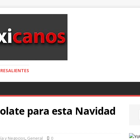
RESALIENTES
olate para esta Navidad
ía y Negocios
,
General
0