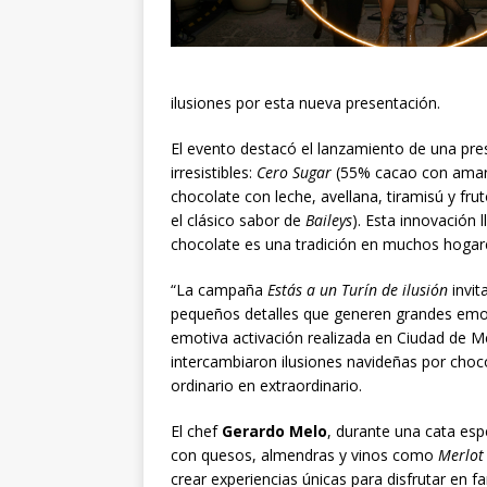
ilusiones por esta nueva presentación.
El evento destacó el lanzamiento de una pre
irresistibles:
Cero Sugar
(55% cacao con amare
chocolate con leche, avellana, tiramisú y fru
el clásico sabor de
Baileys
). Esta innovación 
chocolate es una tradición en muchos hogar
“La campaña
Estás a un Turín de ilusión
invit
pequeños detalles que generen grandes emoc
emotiva activación realizada en Ciudad de Méx
intercambiaron ilusiones navideñas por chocol
ordinario en extraordinario.
El chef
Gerardo Melo
, durante una cata es
con quesos, almendras y vinos como
Merlot
crear experiencias únicas para disfrutar en 