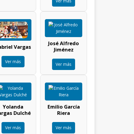
Ver más
José Alfredo
briel Vargas
Jiménez
Ver más
Ver más
Yolanda
Emilio García
argas Dulché
Riera
Ver más
Ver más