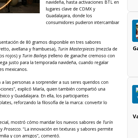
navideña, hasta activaciones BTL en
lugares clave de CDMX y
Guadalajara, donde los
consumidores pudieron intercambiar
sentación de 80 gramos disponible en tres sabores
Ga
tto, avellana y frambuesa),
Turin Masterpieces
(mezcla de
tos rojos) y
Turin Baileys
(relleno de ganache cremoso con
llega justo para la temporada navideña, cuando regalar
es mexicanos.
a a las personas a sorprender a sus seres queridos con
iones”, explicó María, quien también compartió una
ico y Guadalajara. En ella, los participantes
ates, reforzando la filosofía de la marca: convertir lo
V
pecial, mostró cómo maridar los nuevos sabores de
Turín
y
Prosecco
. “La innovación en texturas y sabores permite
familia y con amigos”, comentó.