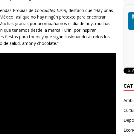
iendas Propias de
Chocolates Turín
, destacó que “Hay unas
 México, así que no hay ningún pretexto para encontrar
. Muchas gracias por acompañarnos el día de hoy, muchas
ón que tenemos desde la marca Turín, por inspirar
es fiestas para todos y que sigan ilusionando a todos los
 de salud, amor y chocolate.”
CAT
Ambie
Cultu
Depo
Econ