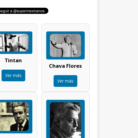
Tintan
Chava Flores
Ver más
Ver más