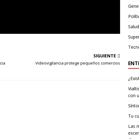
Gene
Polít
Salud
Supe
Tecn
SIGUIENTE
ENT
cia
Videovigilancia protege pequeños comercios
¿Exis
Vialt
con u
Sínto
Tu cu
Las m
escen