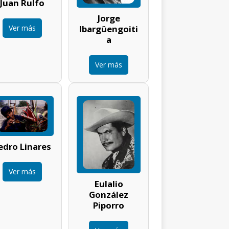
Juan Rulfo
Jorge
Ver más
Ibargüengoiti
a
Ver más
edro Linares
Ver más
Eulalio
González
Piporro