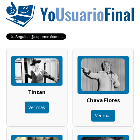
Tintan
Chava Flores
Ver más
Ver más