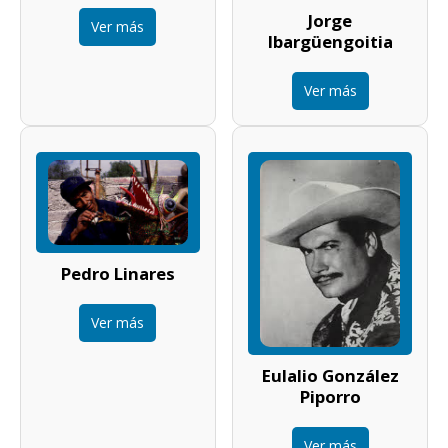
Jorge
Ver más
Ibargüengoitia
Ver más
Pedro Linares
Ver más
Eulalio González
Piporro
Ver más