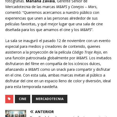
fotografías.
Mariana Zavala
, Gerente Senior de
Mercadotecnia de las marcas
M&M’S
y
Conejos
–
Mars
,
comentó: “Queremos acercarnos a nuestro público con
experiencias que unen a las personas alrededor de sus
películas favoritas, y qué mejor lugar que una sala de cine
diseñada para los que amamos el cine y los
M&M’S
”.
La sala se inauguró el pasado 12 de noviembre con un evento
especial para medios y creadores de contenido, quienes
asistieron a la proyección de la película
Código Traje Rojo
, en
una función patrocinada globalmente por
M&M’S
. Los invitados
disfrutaron del filme en compañía de los icónicos dulces,
afianzando a
M&M’S
como un snack para compartir y disfrutar
en el cine. Con esta sala, ambas marcas invitan al público a
disfrutar del cine en un espacio lleno de color y diversión, ideal
para esta temporada navideña.
CINE
MERCADOTECNIA
ANTERIOR