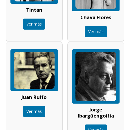
Tintan
Chava Flores
Ver más
Ver más
Juan Rulfo
Jorge
Ver más
Ibargüengoitia
Ver más