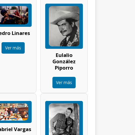
edro Linares
Ver más
Eulalio
González
Piporro
Ver más
briel Vargas