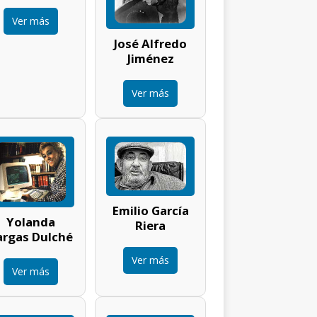
Ver más
José Alfredo
Jiménez
Ver más
Emilio García
Yolanda
Riera
argas Dulché
Ver más
Ver más