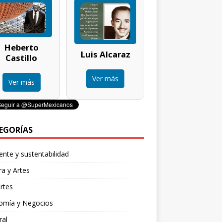
Heberto
Luis Alcaraz
Castillo
Ver más
Ver más
EGORÍAS
nte y sustentabilidad
ra y Artes
rtes
omía y Negocios
ral