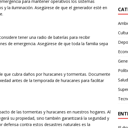
 emergencia para mantener operativos los sistemas
os y la iluminación. Asegúrese de que el generador esté en
CAT
e.
Ambie
Cultu
nsidere tener una radio de baterías para recibir
Depo
ciones de emergencia. Asegúrese de que toda la familia sepa
Econ
Gene
Polít
 de que cubra daños por huracanes y tormentas. Documente
Salud
piedad antes de la temporada de huracanes para facilitar
Supe
Tecn
mpacto de las tormentas y huracanes en nuestros hogares. Al
ENT
gerá su propiedad, sino también garantizará la seguridad y
or defensa contra estos desastres naturales es la
El di