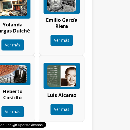
Emilio García
Yolanda
Riera
argas Dulché
Ver más
Ver más
Heberto
Luis Alcaraz
Castillo
Ver más
Ver más