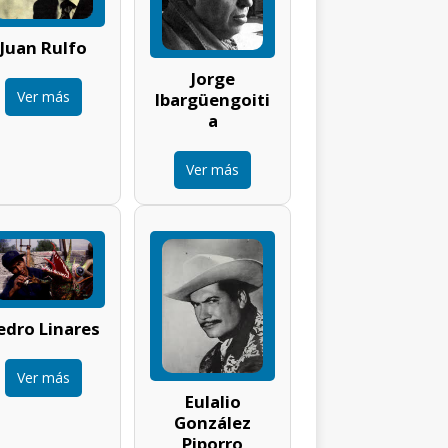
Juan Rulfo
Jorge
Ver más
Ibargüengoiti
a
Ver más
edro Linares
Ver más
Eulalio
González
Piporro