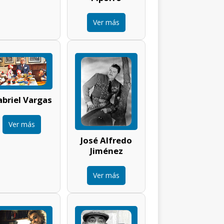
Ver más
briel Vargas
Ver más
José Alfredo
Jiménez
Ver más