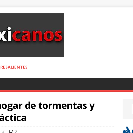
RESALIENTES
hogar de tormentas y
áctica
ral
0