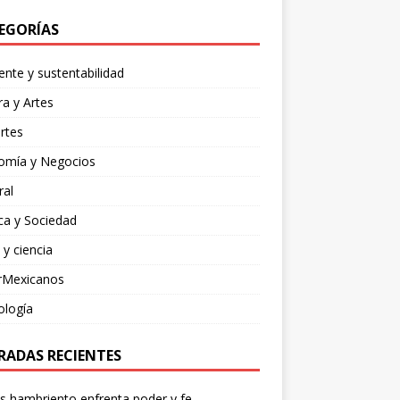
EGORÍAS
nte y sustentabilidad
ra y Artes
rtes
omía y Negocios
ral
ica y Sociedad
 y ciencia
rMexicanos
ología
RADAS RECIENTES
os hambriento enfrenta poder y fe