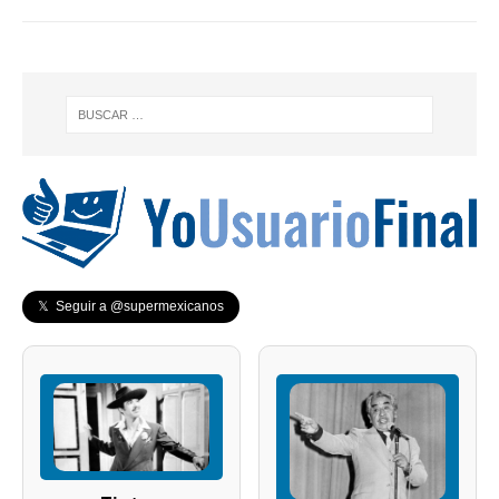
𝕏 Seguir a @supermexicanos