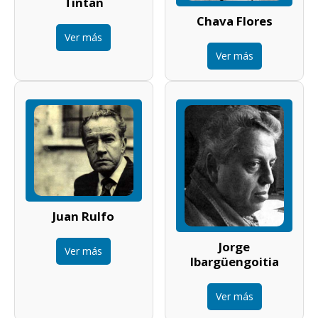
Tintan
Chava Flores
Ver más
Ver más
Juan Rulfo
Jorge
Ver más
Ibargüengoitia
Ver más