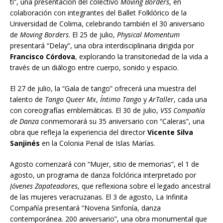
ti”, una presentación del colectivo
Moving Borders
, en
colaboración con integrantes del Ballet Folklórico de la
Universidad de Colima, celebrando también el 30 aniversario
de
Moving Borders
. El 25 de julio,
Physical Momentum
presentará “Delay”, una obra interdisciplinaria dirigida por
Francisco Córdova
, explorando la transitoriedad de la vida a
través de un diálogo entre cuerpo, sonido y espacio.
El 27 de julio, la “Gala de tango” ofrecerá una muestra del
talento de
Tango Queer Mx
,
Íntimo Tango
y
ArTaller
, cada una
con coreografías emblemáticas. El 30 de julio,
VSS Compañía
de Danza
conmemorará su 35 aniversario con “Caleras”, una
obra que refleja la experiencia del director
Vicente Silva
Sanjinés
en la Colonia Penal de Islas Marías.
Agosto comenzará con “Mujer, sitio de memorias”, el 1 de
agosto, un programa de danza folclórica interpretado por
Jóvenes Zapateadores
, que reflexiona sobre el legado ancestral
de las mujeres veracruzanas. El 3 de agosto, La Infinita
Compañía presentará “Novena Sinfonía, danza
contemporánea. 200 aniversario”, una obra monumental que