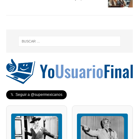
𝕏 Seguir a @supermexicanos