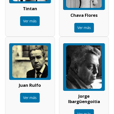
Tintan
Chava Flores
Ver más
Ver más
Juan Rulfo
Jorge
Ver más
Ibargüengoitia
Ver más