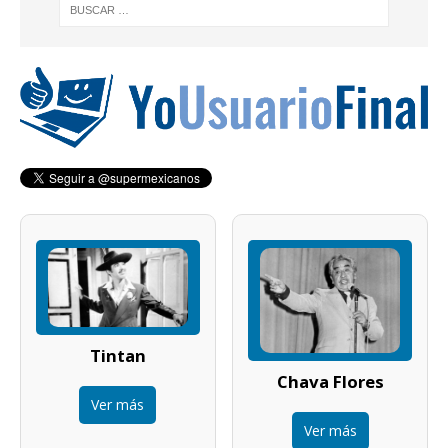
Tintan
Chava Flores
Ver más
Ver más