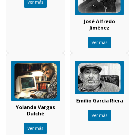
Ver más
José Alfredo
Jiménez
Ver más
Emilio García Riera
Yolanda Vargas
Dulché
Ver más
Ver más