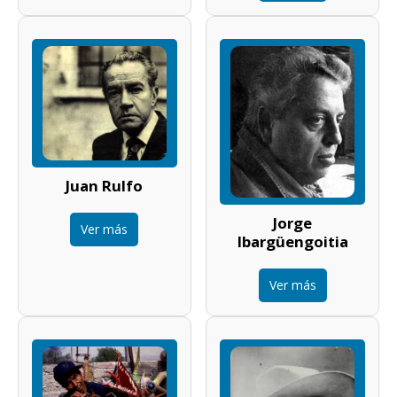
Juan Rulfo
Jorge
Ver más
Ibargüengoitia
Ver más