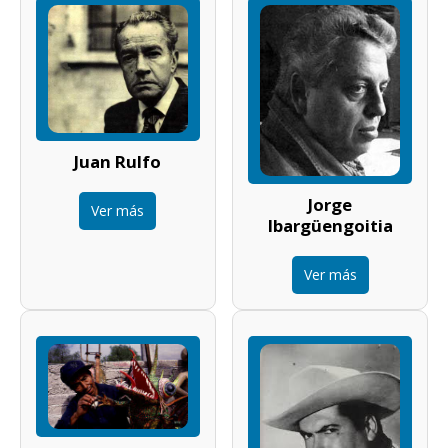
Juan Rulfo
Jorge
Ver más
Ibargüengoitia
Ver más