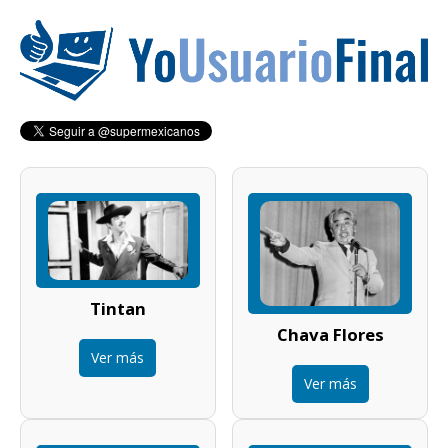
Tintan
Chava Flores
Ver más
Ver más