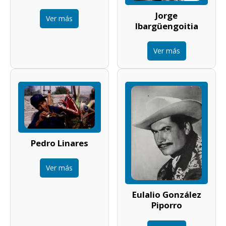
Jorge
Ver más
Ibargüengoitia
Ver más
Pedro Linares
Ver más
Eulalio González
Piporro