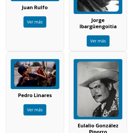
Juan Rulfo
Jorge
Ver más
Ibargüengoitia
Ver más
Pedro Linares
Ver más
Eulalio González
Piporro