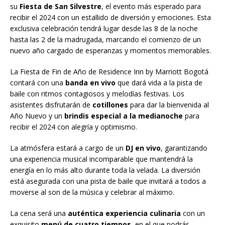
su
Fiesta de San Silvestre
, el evento más esperado para
recibir el 2024 con un estallido de diversión y emociones. Esta
exclusiva celebración tendrá lugar desde las 8 de la noche
hasta las 2 de la madrugada, marcando el comienzo de un
nuevo año cargado de esperanzas y momentos memorables.
La Fiesta de Fin de Año de Residence Inn by Marriott Bogotá
contará con una
banda en vivo
que dará vida a la pista de
baile con ritmos contagiosos y melodías festivas. Los
asistentes disfrutarán de
cotillones
para dar la bienvenida al
Año Nuevo y un
brindis especial a la medianoche
para
recibir el 2024 con alegría y optimismo.
La atmósfera estará a cargo de un
DJ en vivo
, garantizando
una experiencia musical incomparable que mantendrá la
energía en lo más alto durante toda la velada. La diversión
está asegurada con una pista de baile que invitará a todos a
moverse al son de la música y celebrar al máximo.
La cena será una
auténtica experiencia culinaria
con un
exquisito
menú de cuatro tiempos
, en el que podrás