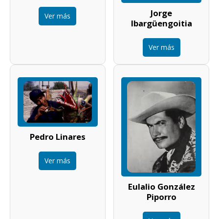
Jorge
Ver más
Ibargüengoitia
Ver más
Pedro Linares
Ver más
Eulalio González
Piporro