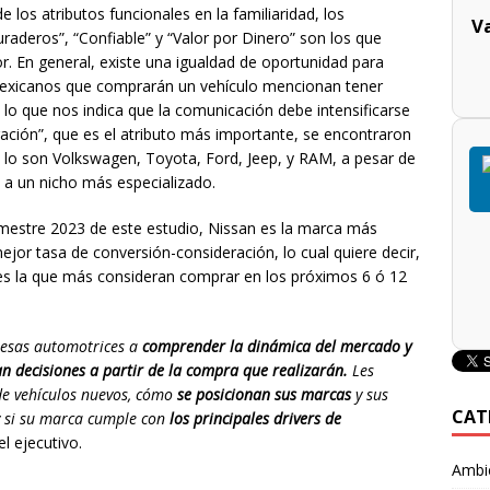
e los atributos funcionales en la familiaridad, los
V
uraderos”, “Confiable” y “Valor por Dinero” son los que
r. En general, existe una igualdad de oportunidad para
mexicanos que comprarán un vehículo mencionan tener
 lo que nos indica que la comunicación debe intensificarse
ción”, que es el atributo más importante, se encontraron
o lo son Volkswagen, Toyota, Ford, Jeep, y RAM, a pesar de
 a un nicho más especializado.
mestre 2023 de este estudio, Nissan es la marca más
ejor tasa de conversión-consideración, lo cual quiere decir,
es la que más consideran comprar en los próximos 6 ó 12
resas automotrices a
comprender la dinámica del mercado y
n decisiones a partir de la compra que realizarán.
Les
e vehículos nuevos, cómo
se posicionan sus marcas
y sus
CAT
y si su marca cumple con
los principales drivers de
el ejecutivo.
Ambie