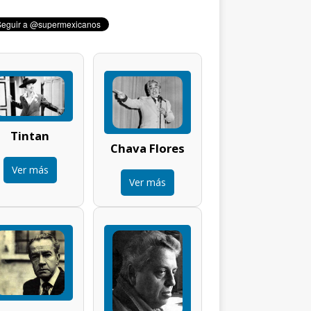
Tintan
Chava Flores
Ver más
Ver más