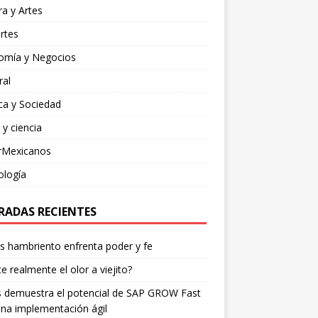
ra y Artes
rtes
omía y Negocios
ral
ica y Sociedad
 y ciencia
rMexicanos
ología
RADAS RECIENTES
os hambriento enfrenta poder y fe
te realmente el olor a viejito?
is demuestra el potencial de SAP GROW Fast
na implementación ágil