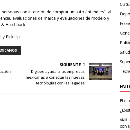
Cultu
 personas con intención de comprar un auto (Intenders), al
Depo
cidencia, evaluaciones de marca y evaluaciones de modelo y
Econ
n & Hatchback
Gene
 y Pick Up.
Polít
EXICANOS
Salud
Supe
SIGUIENTE
Tecn
racción
Digibee ayuda a las empresas
mexicanas a conectar las nuevas
tecnologías con las legadas
ENT
El di
¿Exis
Vialt
con u