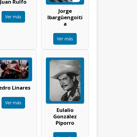
Juan Rulfo
Jorge
Ver más
Ibargüengoiti
a
Ver más
edro Linares
Ver más
Eulalio
González
Piporro