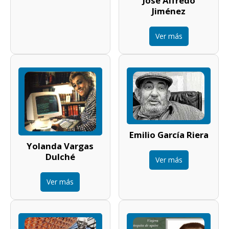
José Alfredo
Jiménez
Ver más
Emilio García Riera
Yolanda Vargas
Dulché
Ver más
Ver más