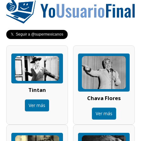
𝕏 Seguir a @supermexicanos
Tintan
Chava Flores
Ver más
Ver más