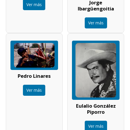
Jorge
Ver más
Ibargüengoitia
Ver más
Pedro Linares
Ver más
Eulalio González
Piporro
Ver más