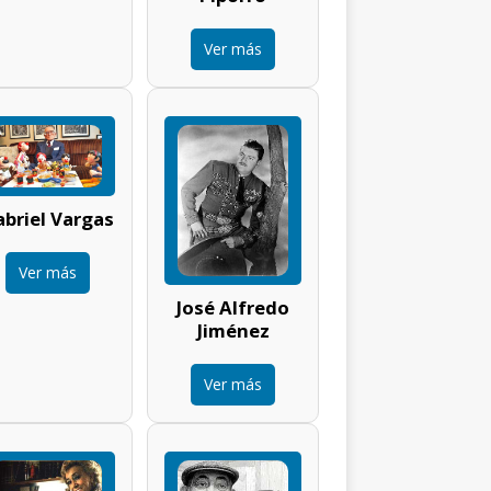
Ver más
briel Vargas
Ver más
José Alfredo
Jiménez
Ver más