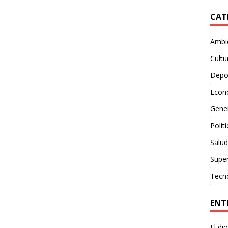
CAT
Ambie
Cultu
Depo
Econ
Gene
Polít
Salud
Supe
Tecn
ENT
El di