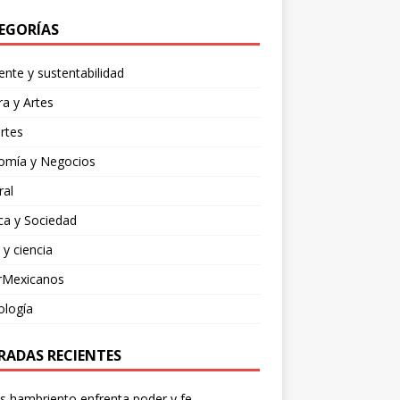
EGORÍAS
nte y sustentabilidad
ra y Artes
rtes
omía y Negocios
ral
ica y Sociedad
 y ciencia
rMexicanos
ología
RADAS RECIENTES
os hambriento enfrenta poder y fe