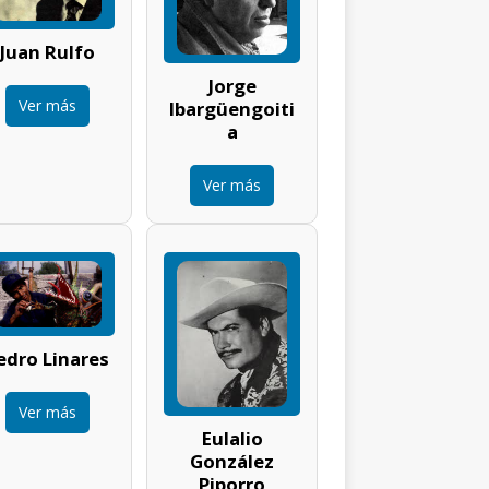
Juan Rulfo
Jorge
Ver más
Ibargüengoiti
a
Ver más
edro Linares
Ver más
Eulalio
González
Piporro