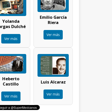
Emilio García
Yolanda
Riera
argas Dulché
Ver más
Ver más
Heberto
Luis Alcaraz
Castillo
Ver más
Ver más