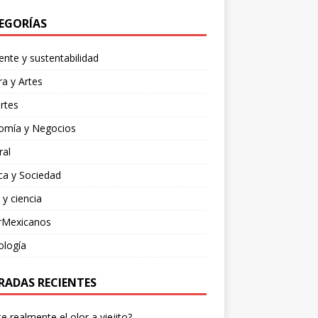
EGORÍAS
nte y sustentabilidad
ra y Artes
rtes
omía y Negocios
ral
ica y Sociedad
 y ciencia
rMexicanos
ología
RADAS RECIENTES
te realmente el olor a viejito?