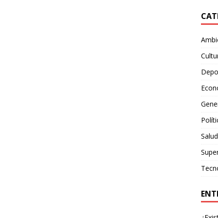
CAT
Ambie
Cultu
Depo
Econ
Gene
Polít
Salud
Supe
Tecn
ENT
¿Exis