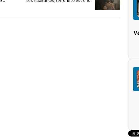
CEO
Los habitantes, terrorífico estreno
V