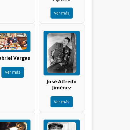
Ver más
briel Vargas
Ver más
José Alfredo
Jiménez
Ver más