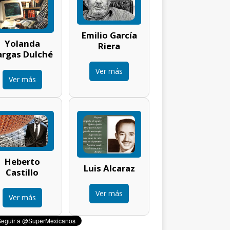
Emilio García
Yolanda
Riera
argas Dulché
Ver más
Ver más
Heberto
Luis Alcaraz
Castillo
Ver más
Ver más