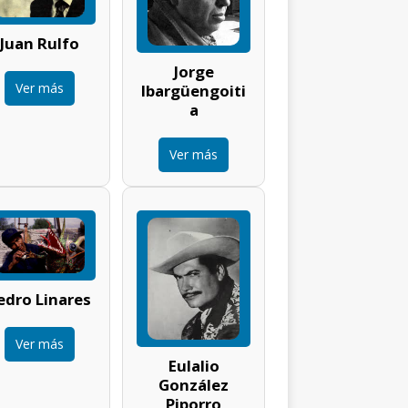
Juan Rulfo
Jorge
Ver más
Ibargüengoiti
a
Ver más
edro Linares
Ver más
Eulalio
González
Piporro