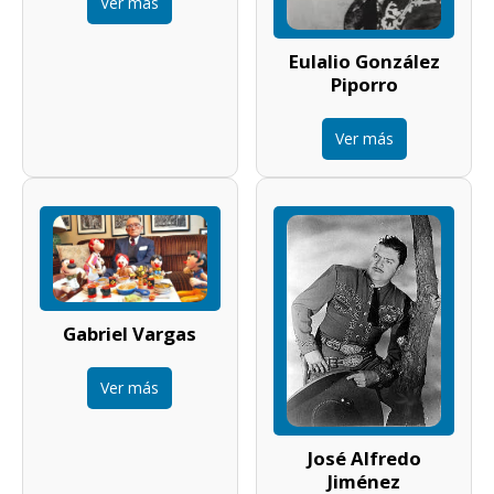
Ver más
Eulalio González
Piporro
Ver más
Gabriel Vargas
Ver más
José Alfredo
Jiménez