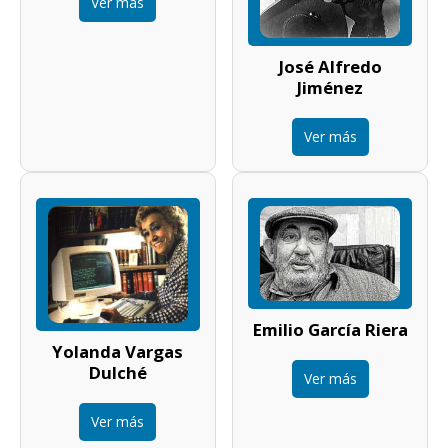
Ver más
José Alfredo
Jiménez
Ver más
Emilio García Riera
Yolanda Vargas
Dulché
Ver más
Ver más