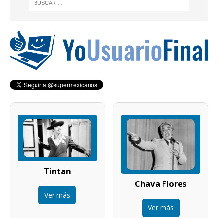
Tintan
Chava Flores
Ver más
Ver más