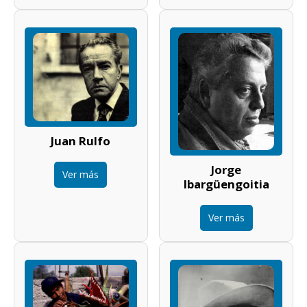
Juan Rulfo
Jorge
Ver más
Ibargüengoitia
Ver más