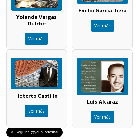
Emilio García Riera
Yolanda Vargas
Dulché
Ver más
Ver más
Heberto Castillo
Luis Alcaraz
Ver más
Ver más
𝕏 Seguir a @yousuariofinal