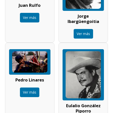
Juan Rulfo
Jorge
Ver más
Ibargüengoitia
Ver más
Pedro Linares
Ver más
Eulalio González
Piporro