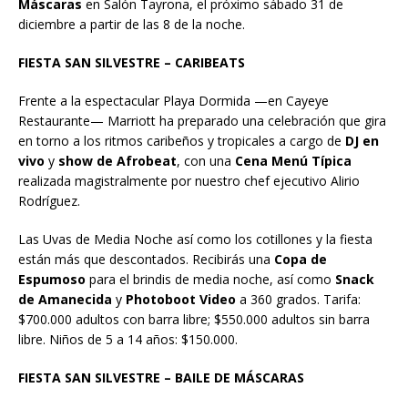
Máscaras
en Salón Tayrona, el próximo sábado 31 de
diciembre a partir de las 8 de la noche.
FIESTA SAN SILVESTRE – CARIBEATS
Frente a la espectacular Playa Dormida —en Cayeye
Restaurante— Marriott ha preparado una celebración que gira
en torno a los ritmos caribeños y tropicales a cargo de
DJ en
vivo
y
show de Afrobeat
, con una
Cena Menú Típica
realizada magistralmente por nuestro chef ejecutivo Alirio
Rodríguez.
Las Uvas de Media Noche así como los cotillones y la fiesta
están más que descontados. Recibirás una
Copa de
Espumoso
para el brindis de media noche, así como
Snack
de Amanecida
y
Photoboot Video
a 360 grados. Tarifa:
$700.000 adultos con barra libre; $550.000 adultos sin barra
libre. Niños de 5 a 14 años: $150.000.
FIESTA SAN SILVESTRE – BAILE DE MÁSCARAS