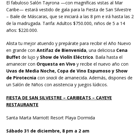
El fabuloso Salón Tayrona —con magníficas vistas al Mar
Caribe— estará vestido de gala para la Fiesta de San Silvestre
– Baile de Máscaras, que se iniciará a las 8 pm e irá hasta las 2
de la madrugada. Tarifa: Adultos $750.000, niños de 5 a 14
años: $220.000.
Alista tu mejor atuendo y prepárate para recibir el Año Nuevo
en grande con
Antifaz de Bienvenida
, una deliciosa
Cena
Buffet
de lujo y
Show de Violín Eléctrico
. Baila hasta el
amanecer con
Orquesta en Vivo
y recibe el nuevo año con
Uvas de Media Noche, Copa de Vino Espumoso y Show
de Pirotecnia
con
snack
de amanecida. Además, dispones de
un Salón de Niños con asistencia y juegos lúdicos.
FIESTA DE SAN SILVESTRE – CARIBEATS – CAYEYE
RESTAURANTE
Santa Marta Marriott Resort Playa Dormida
Sábado 31 de diciembre, 8 pm a 2 am