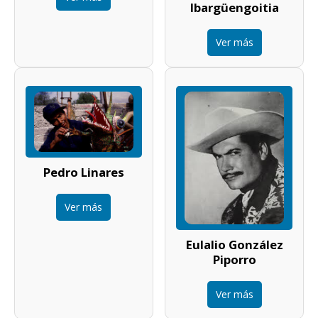
Ibargüengoitia
Ver más
Pedro Linares
Ver más
Eulalio González
Piporro
Ver más