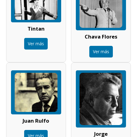
Tintan
Chava Flores
Ver más
Ver más
Juan Rulfo
Jorge
Ver más