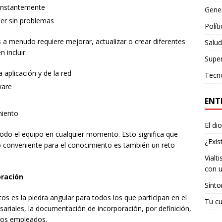
constantemente
Gene
der sin problemas
Polít
 a menudo requiere mejorar, actualizar o crear diferentes
Salud
 incluir:
Supe
 aplicación y de la red
Tecn
ware
ENT
miento
El di
odo el equipo en cualquier momento. Esto significa que
¿Exis
conveniente para el conocimiento es también un reto
Vialt
con u
oración
Sínto
s es la piedra angular para todos los que participan en el
Tu cu
ariales, la documentación de incorporación, por definición,
vos empleados.