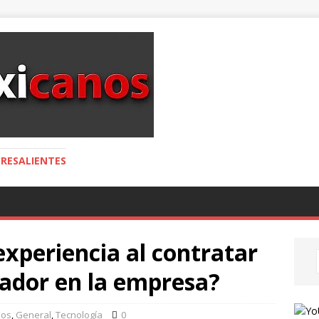
RESALIENTES
xperiencia al contratar
lador en la empresa?
ios
,
General
,
Tecnología
0