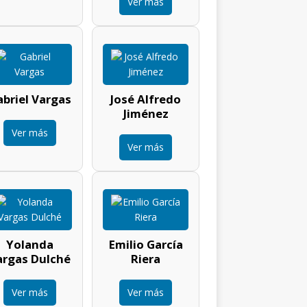
Ver más
briel Vargas
José Alfredo
Jiménez
Ver más
Ver más
Yolanda
Emilio García
argas Dulché
Riera
Ver más
Ver más