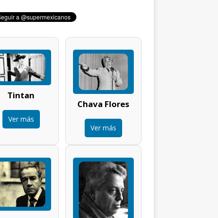
Tintan
Chava Flores
Ver más
Ver más