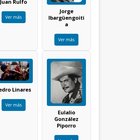
Juan Rulfo
Jorge
Ver más
Ibargüengoiti
a
Ver más
edro Linares
Ver más
Eulalio
González
Piporro