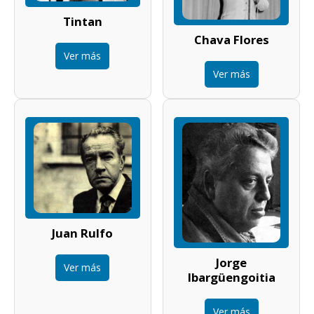
Tintan
Chava Flores
Ver más
Ver más
Juan Rulfo
Jorge
Ver más
Ibargüengoitia
Ver más