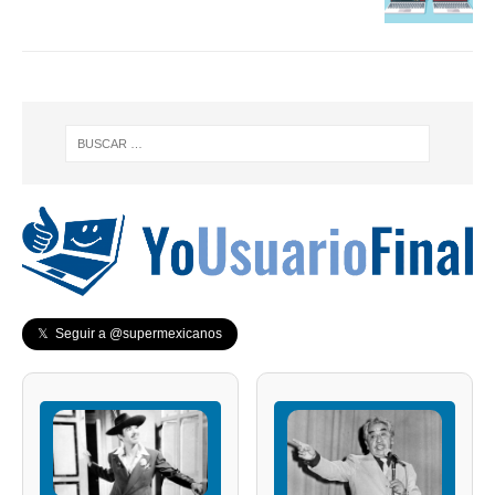
𝕏 Seguir a @supermexicanos