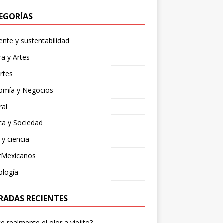
EGORÍAS
nte y sustentabilidad
ra y Artes
rtes
omía y Negocios
ral
ica y Sociedad
 y ciencia
rMexicanos
ología
RADAS RECIENTES
te realmente el olor a viejito?