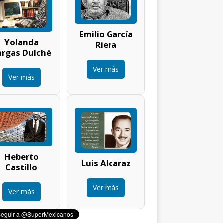
Emilio García
Yolanda
Riera
argas Dulché
Ver más
Ver más
Heberto
Luis Alcaraz
Castillo
Ver más
Ver más