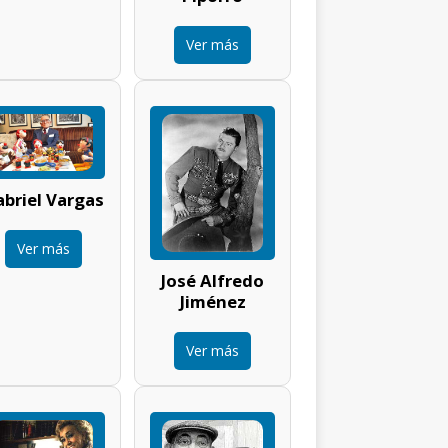
Ver más
briel Vargas
Ver más
José Alfredo
Jiménez
Ver más