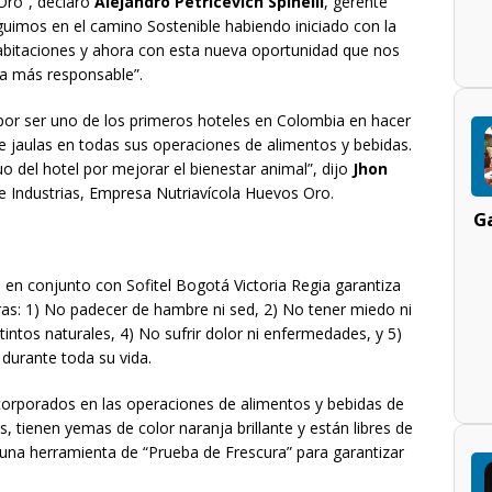
Oro”, declaró
Alejandro Petricevich Spinelli
, gerente
eguimos en el camino Sostenible habiendo iniciado con la
habitaciones y ahora con esta nueva oportunidad que nos
a más responsable”.
 por ser uno de los primeros hoteles en Colombia en hacer
 de jaulas en todas sus operaciones de alimentos y bebidas.
 del hotel por mejorar el bienestar animal”, dijo
Jhon
 e Industrias, Empresa Nutriavícola Huevos Oro.
Ga
en conjunto con Sofitel Bogotá Victoria Regia garantiza
ras: 1) No padecer de hambre ni sed, 2) No tener miedo ni
intos naturales, 4) No sufrir dolor ni enfermedades, y 5)
durante toda su vida.
corporados en las operaciones de alimentos y bebidas de
, tienen yemas de color naranja brillante y están libres de
 una herramienta de “Prueba de Frescura” para garantizar