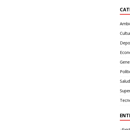
CAT
Ambie
Cultu
Depo
Econ
Gene
Polít
Salud
Supe
Tecn
ENT
¿Exis