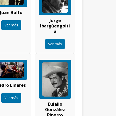
Juan Rulfo
Jorge
Ver más
Ibargüengoiti
a
Ver más
edro Linares
Ver más
Eulalio
González
Piporro