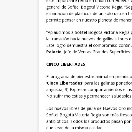
este importante tema en unión con Huevos 
general de Sofitel Bogotá Victoria Regia. “S
eliminación de plásticos de un solo uso en 
permite pensar en nuestro planeta de maner
“Aplaudimos a Sofitel Bogotá Victoria Regia
la transición hacia huevos de gallinas libres
Este logro demuestra el compromiso continuo
Palacio
, Jefe de Ventas Grandes Superficies
CINCO LIBERTADES
El programa de bienestar animal emprendido 
‘
Cinco Libertades’
para las gallinas ponedo
angustia, 3) Expresar comportamientos e inst
No sufrir molestias y permanecer saludables 
Los huevos libres de jaula de Huevos Oro in
Sofitel Bogotá Victoria Regia son más frescos
antibióticos. Todos los productos pasan por
que sean de la misma calidad.