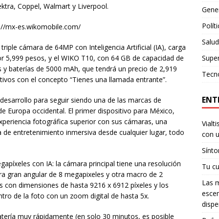
ektra, Coppel, Walmart y Liverpool.
Gene
Polít
s://mx-es.wikomobile.com/
Salud
riple cámara de 64MP con Inteligencia Artificial (IA), carga
Supe
por 5,999 pesos, y el WIKO T10, con 64 GB de capacidad de
s y baterías de 5000 mAh, que tendrá un precio de 2,919
Tecn
tivos con el concepto “Tienes una llamada entrante”.
ENT
 desarrollo para seguir siendo una de las marcas de
Europa occidental. El primer dispositivo para México,
periencia fotográfica superior con sus cámaras, una
Vialt
ia de entretenimiento inmersiva desde cualquier lugar, todo
con u
Sínto
apíxeles con IA: la cámara principal tiene una resolución
Tu cu
ra gran angular de 8 megapixeles y otra macro de 2
Las m
 con dimensiones de hasta 9216 x 6912 píxeles y los
escen
ntro de la foto con un zoom digital de hasta 5x.
dispe
atería muy rápidamente (en solo 30 minutos, es posible