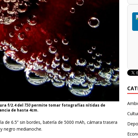
CAT
Ambie
ra f/2.4 del
T50
permite tomar fotografías nítidas de
ancia de hasta 4cm.
Cultu
a de 6.5” sin bordes, batería de 5000 mAh, cámara trasera
Depo
 y negro medianoche.
Econ