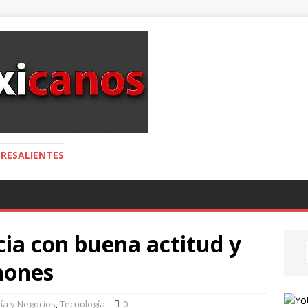
RESALIENTES
cia con buena actitud y
hones
ía y Negocios
,
Tecnología
0