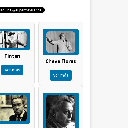
Tintan
Chava Flores
Ver más
Ver más