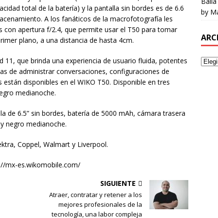
Baila
cidad total de la batería) y la pantalla sin bordes es de 6.6
by Ma
cenamiento. A los fanáticos de la macrofotografía les
con apertura f/2.4, que permite usar el T50 para tomar
ARC
rimer plano, a una distancia de hasta 4cm.
 11, que brinda una experiencia de usuario fluida, potentes
las de administrar conversaciones, configuraciones de
 están disponibles en el WIKO T50. Disponible en tres
 negro medianoche.
a de 6.5” sin bordes, batería de 5000 mAh, cámara trasera
 y negro medianoche.
ektra, Coppel, Walmart y Liverpool.
s://mx-es.wikomobile.com/
SIGUIENTE
Atraer, contratar y retener a los
mejores profesionales de la
tecnología, una labor compleja