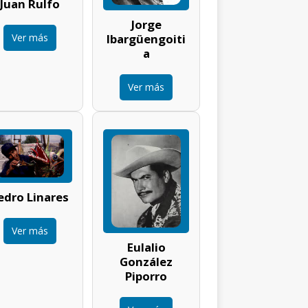
Juan Rulfo
Jorge
Ver más
Ibargüengoiti
a
Ver más
edro Linares
Ver más
Eulalio
González
Piporro