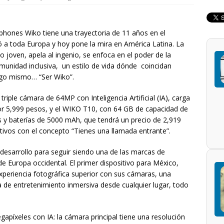
hones Wiko tiene una trayectoria de 11 años en el
 a toda Europa y hoy pone la mira en América Latina. La
joven, apela al ingenio, se enfoca en el poder de la
omunidad inclusiva, un estilo de vida dónde coincidan
sigo mismo… “Ser Wiko”.
riple cámara de 64MP con Inteligencia Artificial (IA), carga
por 5,999 pesos, y el WIKO T10, con 64 GB de capacidad de
s y baterías de 5000 mAh, que tendrá un precio de 2,919
tivos con el concepto “Tienes una llamada entrante”.
 desarrollo para seguir siendo una de las marcas de
Europa occidental. El primer dispositivo para México,
periencia fotográfica superior con sus cámaras, una
ia de entretenimiento inmersiva desde cualquier lugar, todo
apíxeles con IA: la cámara principal tiene una resolución