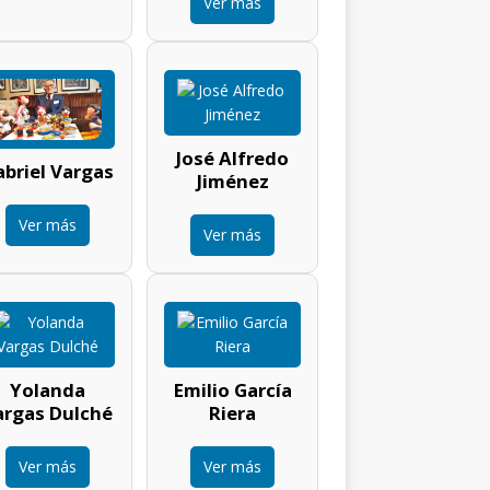
Ver más
José Alfredo
briel Vargas
Jiménez
Ver más
Ver más
Yolanda
Emilio García
argas Dulché
Riera
Ver más
Ver más