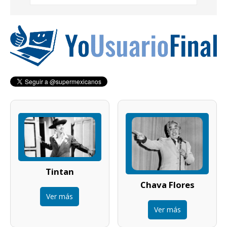
Tintan
Chava Flores
Ver más
Ver más