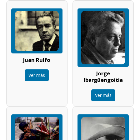
Juan Rulfo
Jorge
Ver más
Ibargüengoitia
Ver más