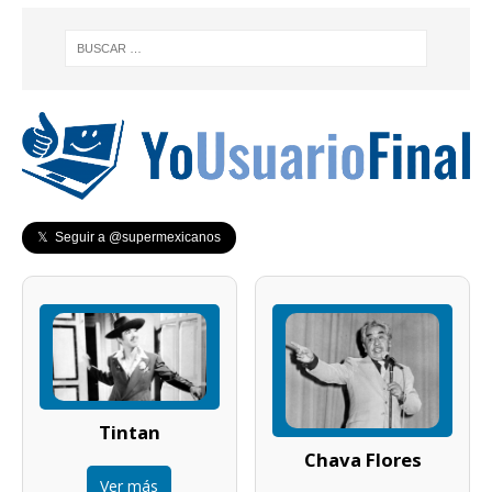
𝕏 Seguir a @supermexicanos
Tintan
Chava Flores
Ver más