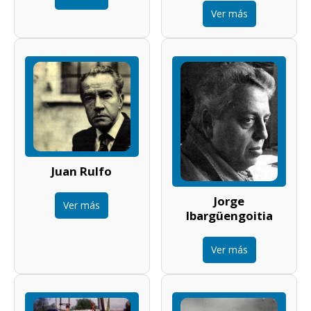
Ver más
Juan Rulfo
Jorge
Ver más
Ibargüengoitia
Ver más