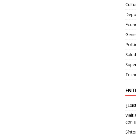
Cultu
Depo
Econ
Gene
Polít
Salud
Supe
Tecn
ENT
¿Exis
Vialt
con u
Sínto