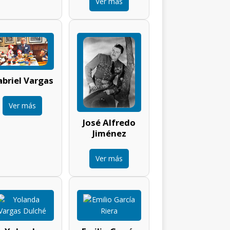
Ver más
briel Vargas
Ver más
José Alfredo
Jiménez
Ver más