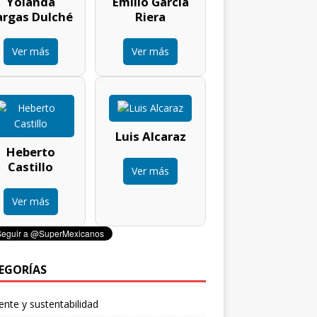
Yolanda
Emilio García
argas Dulché
Riera
Ver más
Ver más
Luis Alcaraz
Heberto
Castillo
Ver más
Ver más
EGORÍAS
nte y sustentabilidad