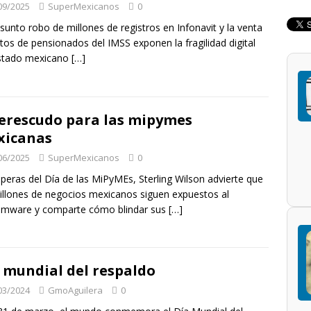
09/2025
SuperMexicanos
0
esunto robo de millones de registros en Infonavit y la venta
tos de pensionados del IMSS exponen la fragilidad digital
Estado mexicano
[…]
erescudo para las mipymes
xicanas
06/2025
SuperMexicanos
0
speras del Día de las MiPyMEs, Sterling Wilson advierte que
illones de negocios mexicanos siguen expuestos al
omware y comparte cómo blindar sus
[…]
 mundial del respaldo
03/2024
GmoAguilera
0