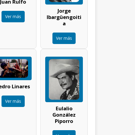
Juan Rulfo
Jorge
Ver más
Ibargüengoiti
a
Ver más
edro Linares
Ver más
Eulalio
González
Piporro