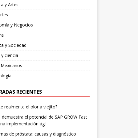
ra y Artes
rtes
omía y Negocios
ral
ica y Sociedad
 y ciencia
rMexicanos
ología
RADAS RECIENTES
te realmente el olor a viejito?
is demuestra el potencial de SAP GROW Fast
na implementación ágil
mas de próstata: causas y diagnóstico