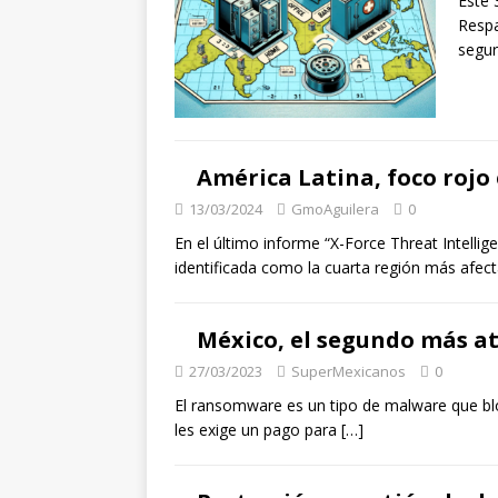
Este 
Respa
segur
América Latina, foco rojo
13/03/2024
GmoAguilera
0
En el último informe “X-Force Threat Intelli
identificada como la cuarta región más afe
México, el segundo más a
27/03/2023
SuperMexicanos
0
El ransomware es un tipo de malware que bloq
les exige un pago para
[…]