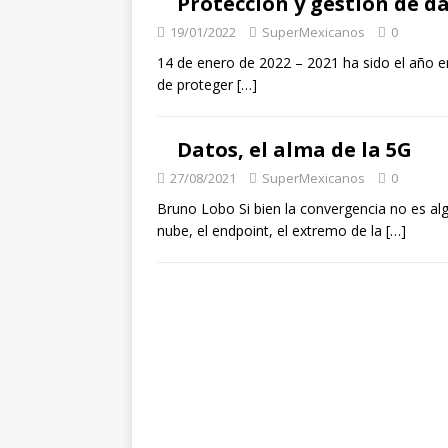
Protección y gestión de d
19/01/2022
SuperMexicanos
0
14 de enero de 2022 – 2021 ha sido el año e
de proteger
[…]
Datos, el alma de la 5G
27/08/2021
SuperMexicanos
0
Bruno Lobo Si bien la convergencia no es alg
nube, el endpoint, el extremo de la
[…]