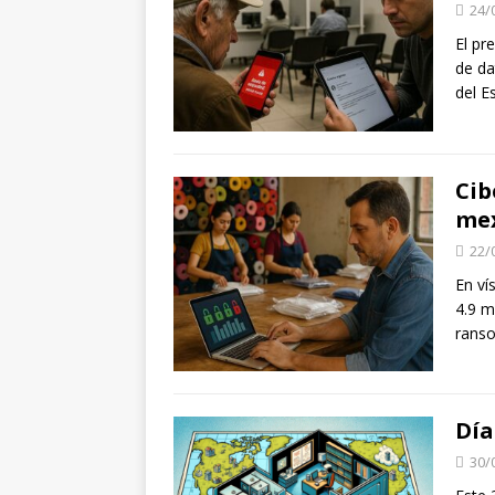
24/
El pr
de da
del 
Cib
me
22/
En ví
4.9 m
rans
Día
30/