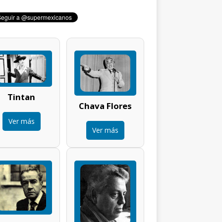
Tintan
Chava Flores
Ver más
Ver más