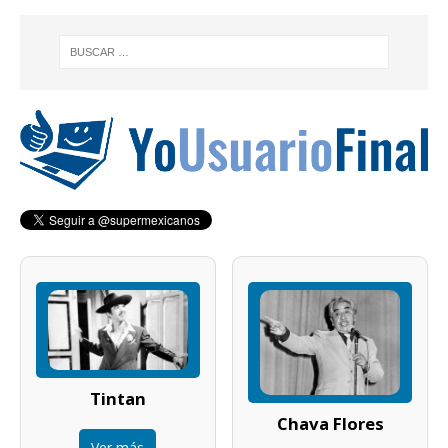
Tintan
Chava Flores
Ver más