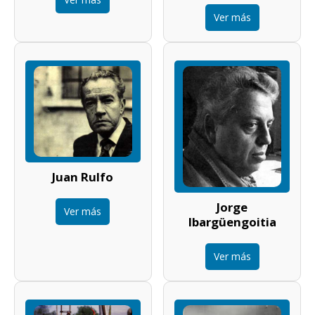
Ver más
Juan Rulfo
Jorge
Ver más
Ibargüengoitia
Ver más