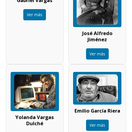
Gabriel Vargas
Ver más
José Alfredo
Jiménez
Ver más
Emilio García Riera
Yolanda Vargas
Dulché
Ver más