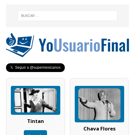
𝕏 Seguir a @supermexicanos
Tintan
Chava Flores