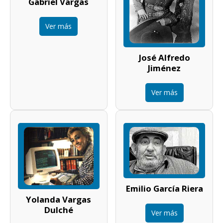
Gabriel Vargas
Ver más
José Alfredo
Jiménez
Ver más
Emilio García Riera
Yolanda Vargas
Dulché
Ver más