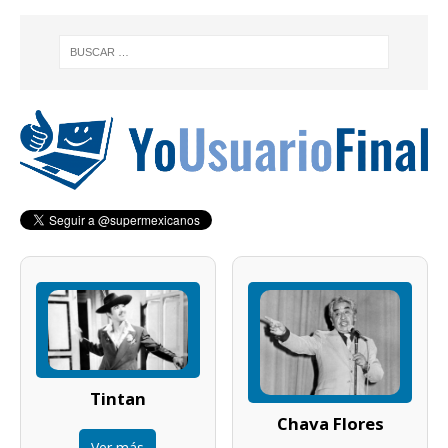
Tintan
Chava Flores
Ver más