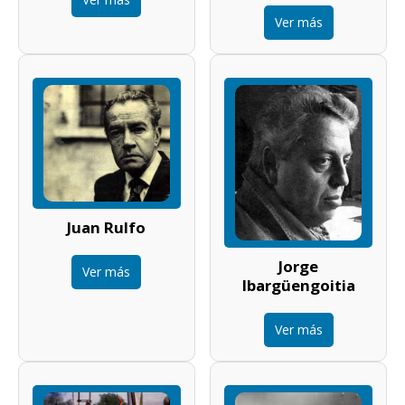
Ver más
Juan Rulfo
Jorge
Ver más
Ibargüengoitia
Ver más