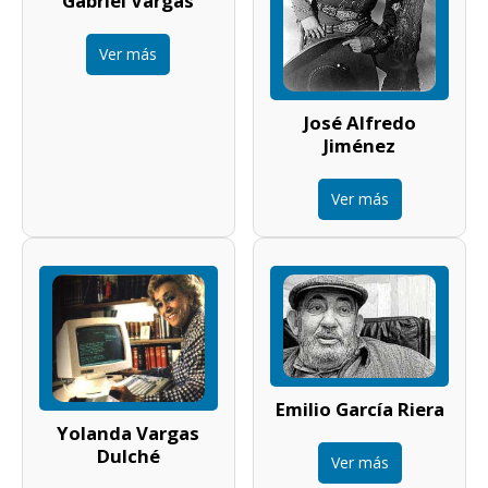
Gabriel Vargas
Ver más
José Alfredo
Jiménez
Ver más
Emilio García Riera
Yolanda Vargas
Dulché
Ver más