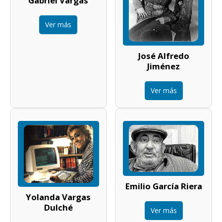
Gabriel Vargas
Ver más
José Alfredo
Jiménez
Ver más
Emilio García Riera
Yolanda Vargas
Dulché
Ver más