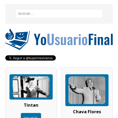
Tintan
Chava Flores
Ver más