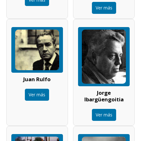
Ver más
Juan Rulfo
Jorge
Ver más
Ibargüengoitia
Ver más