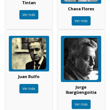
Tintan
Chava Flores
Ver más
Ver más
Juan Rulfo
Jorge
Ver más
Ibargüengoitia
Ver más