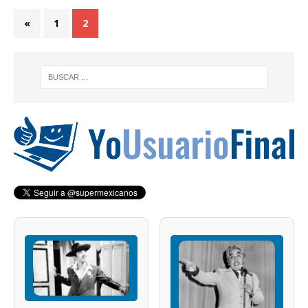
«
1
2