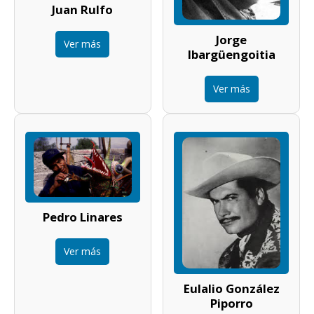
Juan Rulfo
Jorge
Ver más
Ibargüengoitia
Ver más
Pedro Linares
Ver más
Eulalio González
Piporro