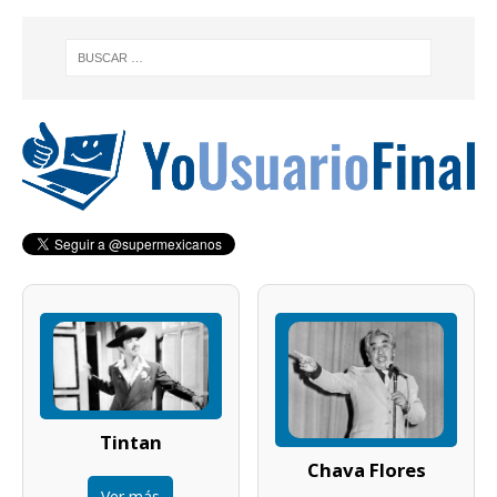
Tintan
Chava Flores
Ver más