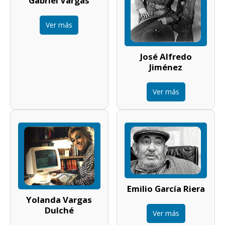
Gabriel Vargas
Ver más
José Alfredo
Jiménez
Ver más
Emilio García Riera
Yolanda Vargas
Dulché
Ver más