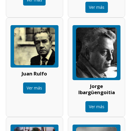
Ver más
Juan Rulfo
Jorge
Ver más
Ibargüengoitia
Ver más