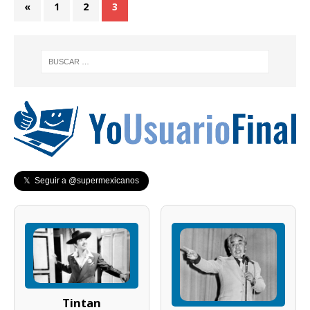
«
1
2
3
𝕏 Seguir a @supermexicanos
Tintan