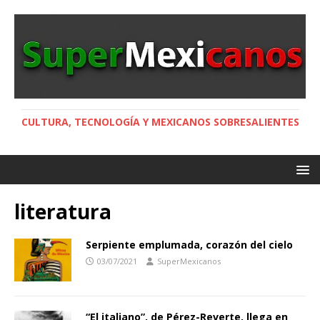
CULTURA, TECNOLOGÍA Y MEXICANOS SOBRESALIENTES
literatura
Serpiente emplumada, corazón del cielo
03/07/2021
SuperMexicanos
“El italiano”, de Pérez-Reverte, llega en