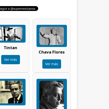
Tintan
Chava Flores
Ver más
Ver más