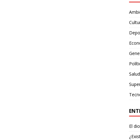
Ambie
Cultu
Depo
Econ
Gene
Polít
Salud
Supe
Tecn
ENT
El di
¿Exis