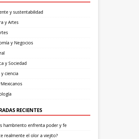
nte y sustentabilidad
ra y Artes
rtes
omía y Negocios
ral
ica y Sociedad
 y ciencia
rMexicanos
ología
RADAS RECIENTES
os hambriento enfrenta poder y fe
te realmente el olor a viejito?