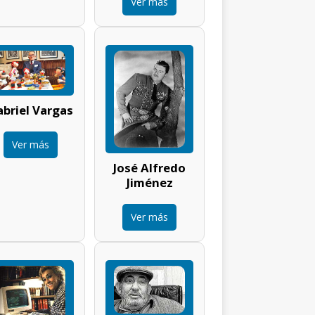
Ver más
briel Vargas
Ver más
José Alfredo
Jiménez
Ver más