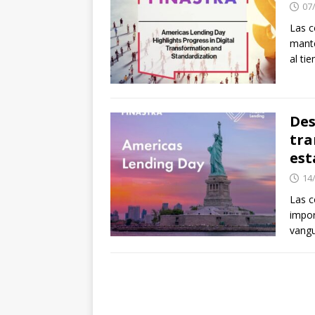
07
Las c
mante
al ti
Des
tra
est
14
Las c
impor
vang