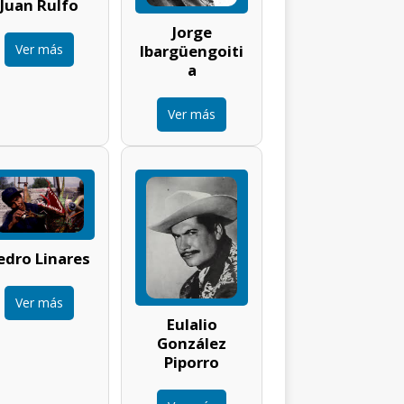
Juan Rulfo
Jorge
Ver más
Ibargüengoiti
a
Ver más
edro Linares
Ver más
Eulalio
González
Piporro