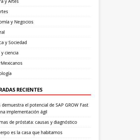
ra y Artes
rtes
omía y Negocios
ral
ica y Sociedad
 y ciencia
rMexicanos
ología
RADAS RECIENTES
is demuestra el potencial de SAP GROW Fast
na implementación ágil
mas de próstata: causas y diagnóstico
erpo es la casa que habitamos