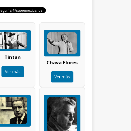
Tintan
Chava Flores
Ver más
Ver más