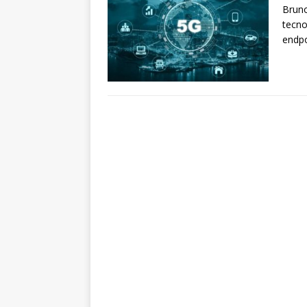
Bruno
tecno
endpo