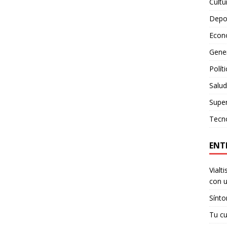
Cultu
Depo
Econ
Gene
Polít
Salud
Supe
Tecn
ENT
Vialt
con u
Sínto
Tu cu