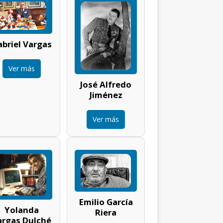
briel Vargas
Ver más
José Alfredo
Jiménez
Ver más
Emilio García
Yolanda
Riera
argas Dulché