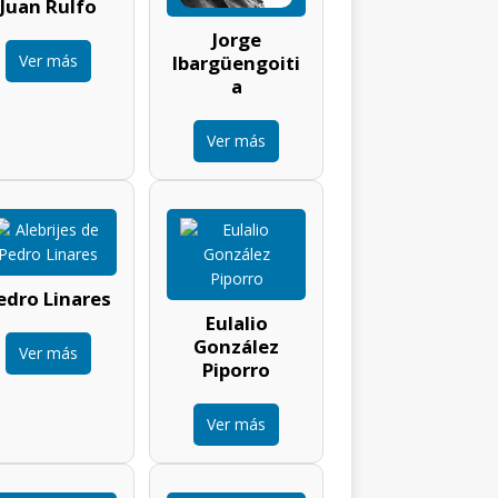
Juan Rulfo
Jorge
Ver más
Ibargüengoiti
a
Ver más
edro Linares
Eulalio
González
Ver más
Piporro
Ver más