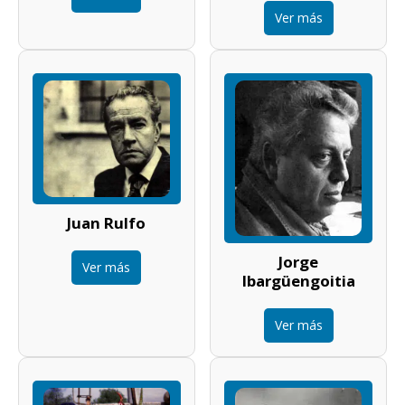
Ver más
Juan Rulfo
Jorge
Ver más
Ibargüengoitia
Ver más