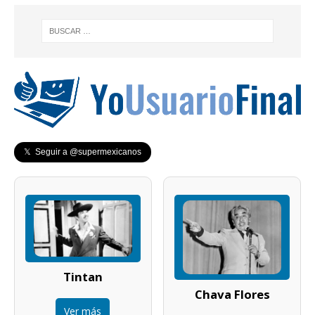
𝕏 Seguir a @supermexicanos
Tintan
Chava Flores
Ver más