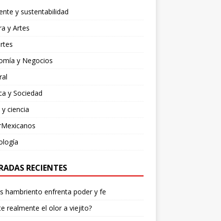
nte y sustentabilidad
ra y Artes
rtes
omía y Negocios
ral
ica y Sociedad
 y ciencia
rMexicanos
ología
RADAS RECIENTES
os hambriento enfrenta poder y fe
te realmente el olor a viejito?