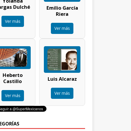
Yolanda
argas Dulché
Emilio García
Riera
Ver más
Ver más
Heberto
Luis Alcaraz
Castillo
Ver más
Ver más
EGORÍAS