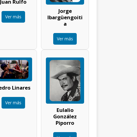
Juan Rulfo
Jorge
Ver más
Ibargüengoiti
a
Ver más
edro Linares
Ver más
Eulalio
González
Piporro