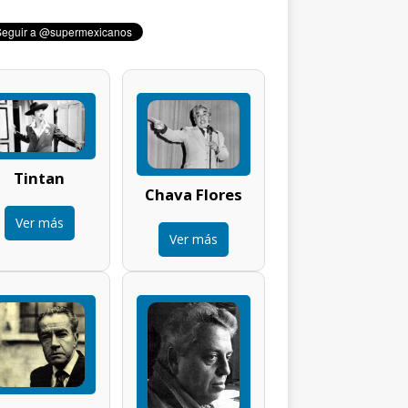
Tintan
Chava Flores
Ver más
Ver más