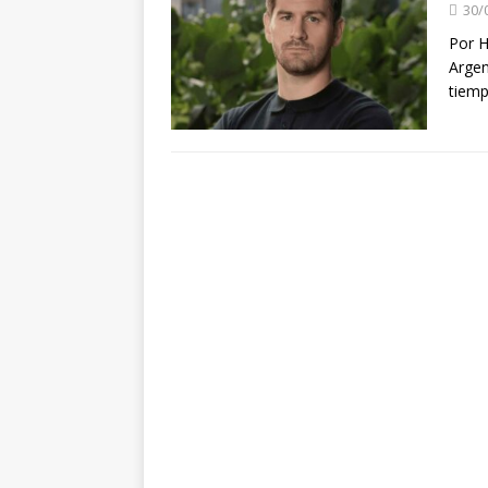
30/
Por H
Argen
tiemp