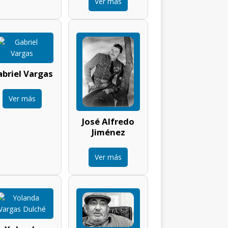
Ver más
briel Vargas
Ver más
José Alfredo
Jiménez
Ver más