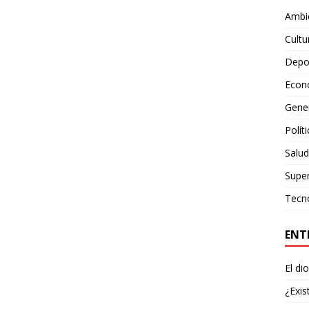
Ambie
Cultu
Depo
Econ
Gene
Polít
Salud
Supe
Tecn
ENT
El di
¿Exis