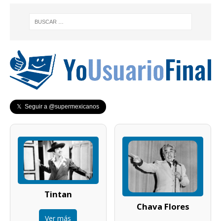
𝕏 Seguir a @supermexicanos
Tintan
Chava Flores
Ver más