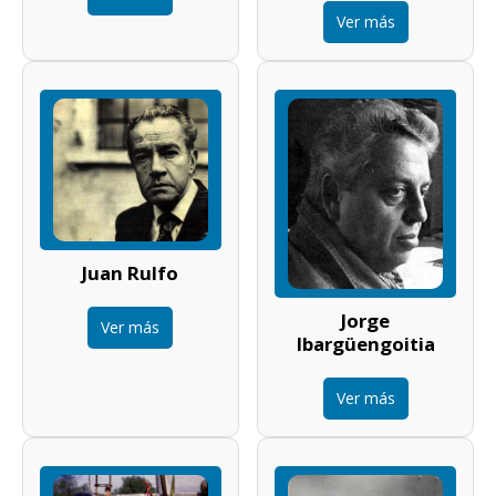
Ver más
Juan Rulfo
Jorge
Ver más
Ibargüengoitia
Ver más